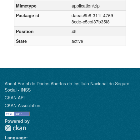
Mimetype
application/zip
Package id
daeac8b8-311f-4769-
8cde-c5cbf37b35f8
Position
45
State
active
About Portal de Dados Abertos do Instituto Nacional do Seguro
Social - INSS
CKAN API
CKAN Association
Powered by
Language