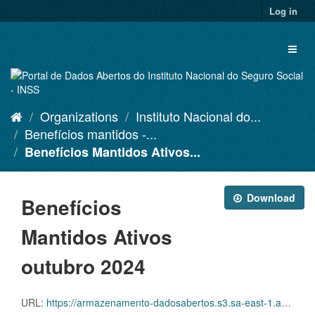
Skip
Log in
to
content
Toggl
naviga
Organizations
Instituto Nacional do...
Benefícios mantidos -...
Benefícios Mantidos Ativos...
Download
Benefícios
Mantidos Ativos
outubro 2024
URL:
https://armazenamento-dadosabertos.s3.sa-east-1.amazonaws.com/PDA_2023_2025/Grupos_de_dados/Benef%C3%ADcios+mantidos/D.SDA.PDA.004.MANATIVOS.202410.CVS.ZIP