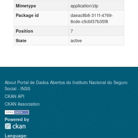
Mimetype
application/zip
Package id
daeac8b8-311f-4769-
8cde-c5cbf37b35f8
Position
7
State
active
About Portal de Dados Abertos do Instituto Nacional do Seguro
Social - INSS
CKAN API
CKAN Association
Powered by
Language