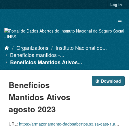
Skip
Log in
to
content
Toggl
naviga
Organizations
Instituto Nacional do...
Benefícios mantidos -...
Benefícios Mantidos Ativos...
Download
Benefícios
Mantidos Ativos
agosto 2023
URL:
https://armazenamento-dadosabertos.s3.sa-east-1.amazonaws.com/PDA_2023_2025/Grupos_de_dados/Benef%C3%ADcios+mantidos/D.SDA.PDA.004.MANATIVOS.202308.CVS.ZIP