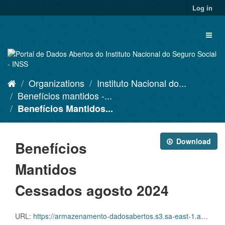
Skip
Log in
to
content
Toggl
naviga
Organizations
Instituto Nacional do...
Benefícios mantidos -...
Benefícios Mantidos...
Download
Benefícios
Mantidos
Cessados agosto 2024
URL:
https://armazenamento-dadosabertos.s3.sa-east-1.amazonaws.com/PDA_2023_2025/Grupos_de_dados/Benef%C3%ADcios+mantidos/D.SDA.PDA.004.MANCESSADOS.202408.CSV.ZIP