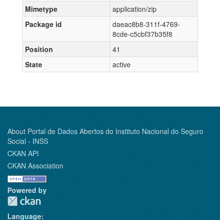
Mimetype
application/zip
Package id
daeac8b8-311f-4769-
8cde-c5cbf37b35f8
Position
41
State
active
About Portal de Dados Abertos do Instituto Nacional do Seguro
Social - INSS
CKAN API
CKAN Association
Powered by
Language