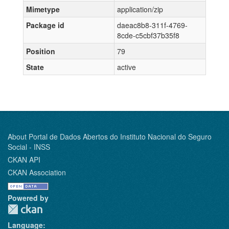
Mimetype
application/zip
Package id
daeac8b8-311f-4769-
8cde-c5cbf37b35f8
Position
79
State
active
About Portal de Dados Abertos do Instituto Nacional do Seguro
Social - INSS
CKAN API
CKAN Association
Powered by
Language