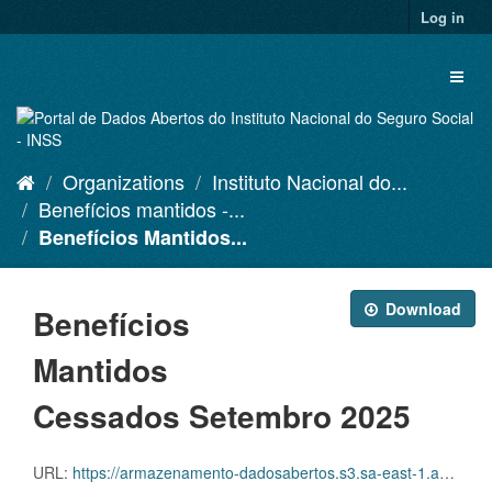
Skip
Log in
to
content
Toggl
naviga
Organizations
Instituto Nacional do...
Benefícios mantidos -...
Benefícios Mantidos...
Download
Benefícios
Mantidos
Cessados Setembro 2025
URL:
https://armazenamento-dadosabertos.s3.sa-east-1.amazonaws.com/PDA_2025_2027/Grupos_de_dados/Benef%C3%ADcios+mantidos/D.SDA.PDA.004.MANCESSADOS.202509.CSV.ZIP