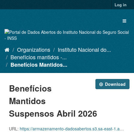
Skip
Log in
to
content
Toggl
naviga
Organizations
Instituto Nacional do...
Benefícios mantidos -...
Benefícios Mantidos...
Download
Benefícios
Mantidos
Suspensos Abril 2026
URL:
https://armazenamento-dadosabertos.s3.sa-east-1.amazonaws.com/PDA_2025_2027/Grupos_de_dados/Benef%C3%ADcios+mantidos/D.SDA.PDA.004.MANSUSPENSOS.202604.CSV.ZIP