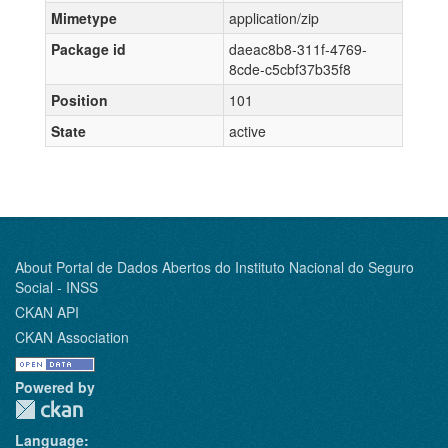
Mimetype
application/zip
Package id
daeac8b8-311f-4769-
8cde-c5cbf37b35f8
Position
101
State
active
About Portal de Dados Abertos do Instituto Nacional do Seguro
Social - INSS
CKAN API
CKAN Association
Powered by
Language