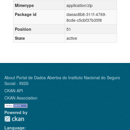
Mimetype
application/zip
Package id
daeac8b8-311f-4769-
8cde-c5cbf37b35f8
Position
51
State
active
About Portal de Dados Abertos do Instituto Nacional do Seguro
Social - INSS
CKAN API
CKAN Association
Powered by
Language