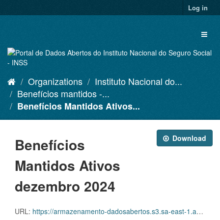
Skip
Log in
to
content
Toggl
naviga
Organizations
Instituto Nacional do...
Benefícios mantidos -...
Benefícios Mantidos Ativos...
Download
Benefícios
Mantidos Ativos
dezembro 2024
URL:
https://armazenamento-dadosabertos.s3.sa-east-1.amazonaws.com/PDA_2023_2025/Grupos_de_dados/Benef%C3%ADcios+mantidos/D.SDA.PDA.004.MANATIVOS.202412.CVS.ZIP