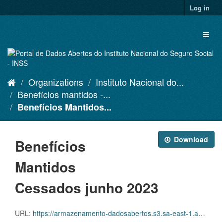
Skip
Log in
to
content
Toggl
naviga
Organizations
Instituto Nacional do...
Benefícios mantidos -...
Benefícios Mantidos...
Download
Benefícios
Mantidos
Cessados junho 2023
URL:
https://armazenamento-dadosabertos.s3.sa-east-1.amazonaws.com/PDA_2023_2025/Grupos_de_dados/Benef%C3%ADcios+mantidos/D.SDA.PDA.004.MANCESSADOS.202306.CSV.ZIP