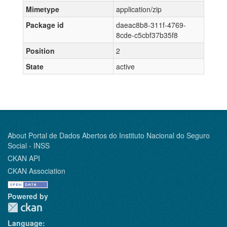
Mimetype
application/zip
Package id
daeac8b8-311f-4769-
8cde-c5cbf37b35f8
Position
2
State
active
About Portal de Dados Abertos do Instituto Nacional do Seguro
Social - INSS
CKAN API
CKAN Association
Powered by
Language