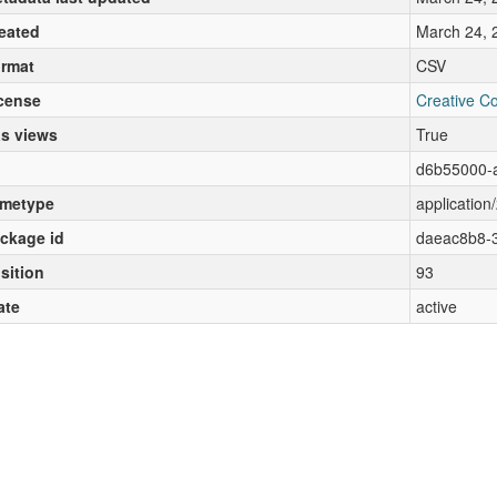
eated
March 24, 
rmat
CSV
cense
Creative C
s views
True
d6b55000-
metype
application/
ckage id
daeac8b8-3
sition
93
ate
active