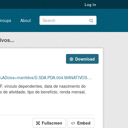
Log in
roups
About
vos...
Download
antidos/D.SDA.PDA.004.MANATIVOS.202602.CVS.ZIP
 UF, vínculo dependentes, data de nascimento do
o de atividade, tipo de benefício, renda mensal,
Fullscreen
Embed