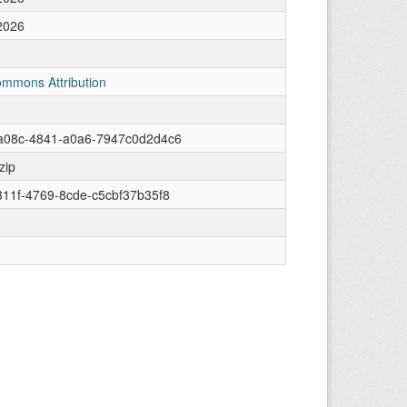
2026
ommons Attribution
a08c-4841-a0a6-7947c0d2d4c6
zip
11f-4769-8cde-c5cbf37b35f8