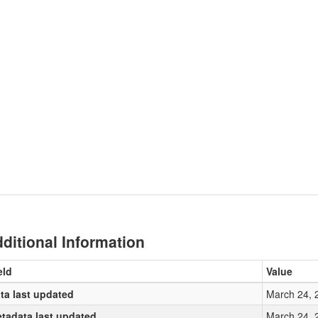
ditional Information
eld
Value
ta last updated
March 24, 
tadata last updated
March 24, 