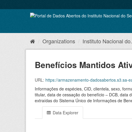
Skip
to
content
Organizations
Instituto Nacional do.
Benefícios Mantidos Ati
URL:
https://armazenamento-dadosabertos.s3.sa-ea
Informações de espécies, CID, clientela, sexo, for
titular, data de cessação do benefício – DCB, data 
extraídas do Sistema Único de Informações de Bene
Data Explorer