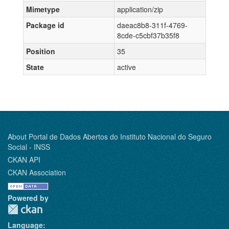
Mimetype
application/zip
Package id
daeac8b8-311f-4769-
8cde-c5cbf37b35f8
Position
35
State
active
About Portal de Dados Abertos do Instituto Nacional do Seguro
Social - INSS
CKAN API
CKAN Association
Powered by
Language