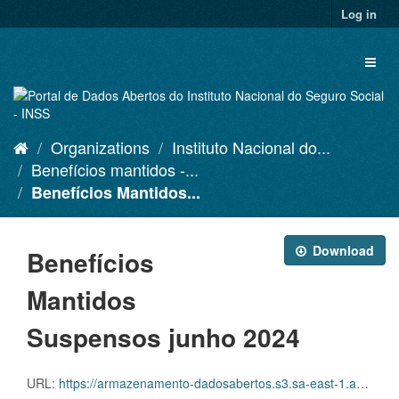
Skip
Log in
to
content
Toggl
naviga
Organizations
Instituto Nacional do...
Benefícios mantidos -...
Benefícios Mantidos...
Download
Benefícios
Mantidos
Suspensos junho 2024
URL:
https://armazenamento-dadosabertos.s3.sa-east-1.amazonaws.com/PDA_2023_2025/Grupos_de_dados/Benef%C3%ADcios+mantidos/D.SDA.PDA.004.MANSUSPENSOS.202406.CSV.ZIP