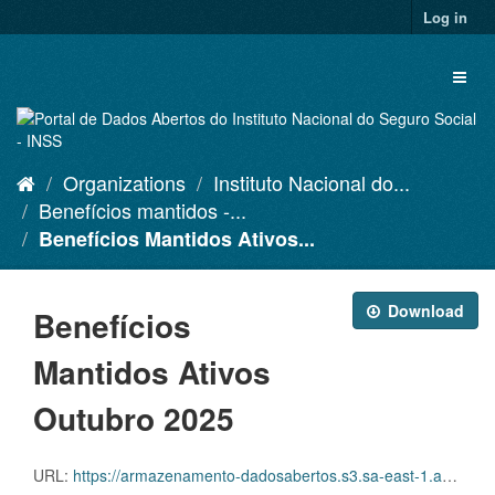
Skip
Log in
to
content
Toggl
naviga
Organizations
Instituto Nacional do...
Benefícios mantidos -...
Benefícios Mantidos Ativos...
Download
Benefícios
Mantidos Ativos
Outubro 2025
URL:
https://armazenamento-dadosabertos.s3.sa-east-1.amazonaws.com/PDA_2025_2027/Grupos_de_dados/Benef%C3%ADcios+mantidos/D.SDA.PDA.004.MANATIVOS.202510.CVS.ZIP