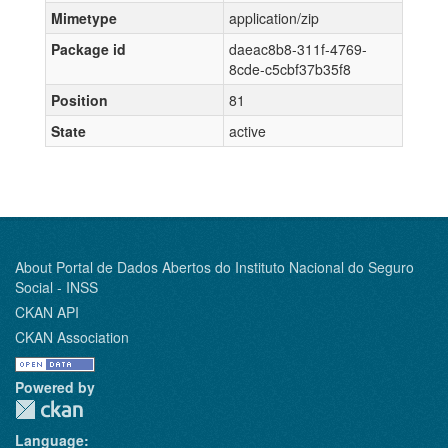
Mimetype
application/zip
Package id
daeac8b8-311f-4769-
8cde-c5cbf37b35f8
Position
81
State
active
About Portal de Dados Abertos do Instituto Nacional do Seguro
Social - INSS
CKAN API
CKAN Association
Powered by
Language