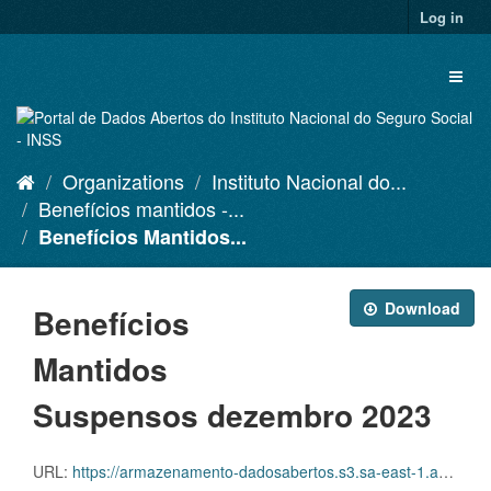
Skip
Log in
to
content
Toggl
naviga
Organizations
Instituto Nacional do...
Benefícios mantidos -...
Benefícios Mantidos...
Download
Benefícios
Mantidos
Suspensos dezembro 2023
URL:
https://armazenamento-dadosabertos.s3.sa-east-1.amazonaws.com/PDA_2023_2025/Grupos_de_dados/Benef%C3%ADcios+mantidos/D.SDA.PDA.004.MANSUSPENSOS.202312.CSV.ZIP