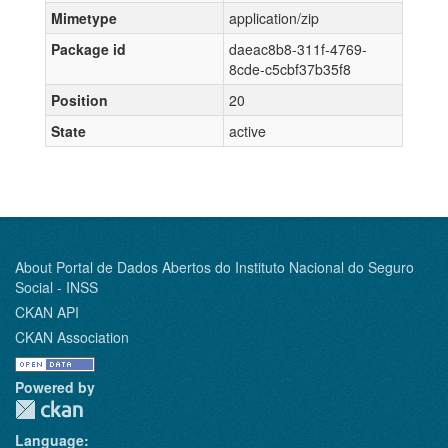
Mimetype
application/zip
Package id
daeac8b8-311f-4769-
8cde-c5cbf37b35f8
Position
20
State
active
About Portal de Dados Abertos do Instituto Nacional do Seguro
Social - INSS
CKAN API
CKAN Association
Powered by
Language