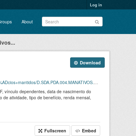
Log in
roups
About
vos...
Download
antidos/D.SDA.PDA.004.MANATIVOS.202402.CVS.ZIP
 UF, vínculo dependentes, data de nascimento do
o de atividade, tipo de benefício, renda mensal,
Fullscreen
Embed