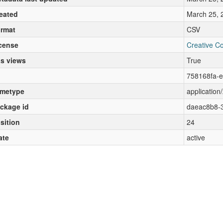
eated
March 25, 
rmat
CSV
cense
Creative C
s views
True
758168fa-
metype
application/
ckage id
daeac8b8-3
sition
24
ate
active