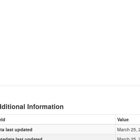
ditional Information
eld
Value
ta last updated
March 25, 
tadata last updated
March 25, 