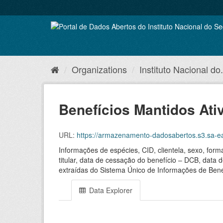
Skip
to
content
Organizations
Instituto Nacional do.
Benefícios Mantidos Ati
URL:
https://armazenamento-dadosabertos.s3.sa-ea
Informações de espécies, CID, clientela, sexo, for
titular, data de cessação do benefício – DCB, data 
extraídas do Sistema Único de Informações de Bene
Data Explorer