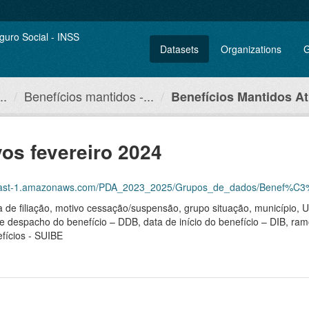
Datasets
Organizations
G
..
Benefícios mantidos -...
Benefícios Mantidos Ati
vos fevereiro 2024
st-1.amazonaws.com/PDA_2023_2025/Grupos_de_dados/Benef%C3%ADcios+m
ma de filiação, motivo cessação/suspensão, grupo situação, município,
de despacho do benefício – DDB, data de início do benefício – DIB, ram
fícios - SUIBE