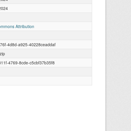
2024
ommons Attribution
e76f-4d8d-a925-40228ceaddaf
zip
11f-4769-8cde-c5cbf37b35f8