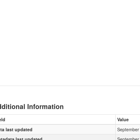
ditional Information
eld
Value
ta last updated
September 
tadata last updated
September 