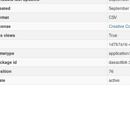
eated
September 
rmat
CSV
cense
Creative C
s views
True
1d7b7a16-
metype
application/
ckage id
daeac8b8-3
sition
76
ate
active