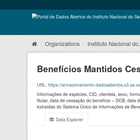
Skip
to
content
Organizations
Instituto Nacional do.
Benefícios Mantidos Ce
URL:
https://armazenamento-dadosabertos.s3.sa-ea
Informações de espécies, CID, clientela, sexo, for
titular, data de cessação do benefício – DCB, data 
extraídas do Sistema Único de Informações de Bene
Data Explorer