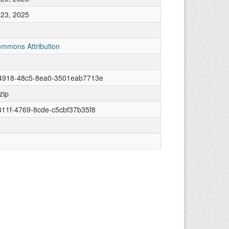
23, 2025
ommons Attribution
4918-48c5-8ea0-3501eab7713e
zip
11f-4769-8cde-c5cbf37b35f8