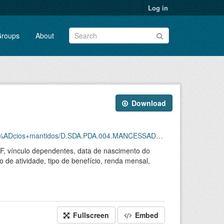
Log in
roups
About
Download
ntidos/D.SDA.PDA.004.MANCESSADOS.202508.CSV.ZIP
 UF, vínculo dependentes, data de nascimento do
o de atividade, tipo de benefício, renda mensal,
Fullscreen
Embed