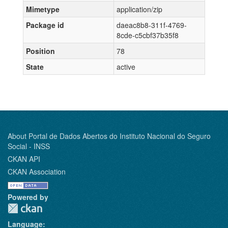
Mimetype
application/zip
Package id
daeac8b8-311f-4769-
8cde-c5cbf37b35f8
Position
78
State
active
About Portal de Dados Abertos do Instituto Nacional do Seguro
Social - INSS
CKAN API
CKAN Association
Powered by
Language