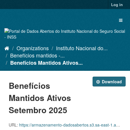
Skip
Log in
to
content
Toggl
naviga
Organizations
Instituto Nacional do...
Benefícios mantidos -...
Benefícios Mantidos Ativos...
Download
Benefícios
Mantidos Ativos
Setembro 2025
URL:
https://armazenamento-dadosabertos.s3.sa-east-1.amazonaws.com/PDA_2025_2027/Grupos_de_dados/Benef%C3%ADcios+mantidos/D.SDA.PDA.004.MANATIVOS.202509.CVS.ZIP