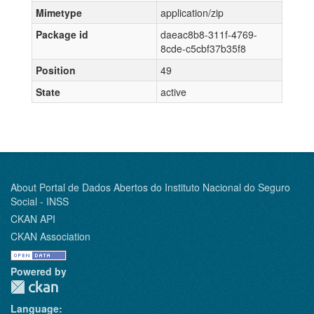
Mimetype
application/zip
Package id
daeac8b8-311f-4769-
8cde-c5cbf37b35f8
Position
49
State
active
About Portal de Dados Abertos do Instituto Nacional do Seguro
Social - INSS
CKAN API
CKAN Association
Powered by
Language