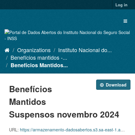
Skip
Log in
to
content
Toggl
naviga
Organizations
Instituto Nacional do...
Benefícios mantidos -...
Benefícios Mantidos...
Download
Benefícios
Mantidos
Suspensos novembro 2024
URL:
https://armazenamento-dadosabertos.s3.sa-east-1.amazonaws.com/PDA_2023_2025/Grupos_de_dados/Benef%C3%ADcios+mantidos/D.SDA.PDA.004.MANSUSPENSOS.202411.CSV.ZIP