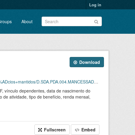
Log in
roups
About
Download
ntidos/D.SDA.PDA.004.MANCESSADOS.202307.CSV.ZIP
 UF, vínculo dependentes, data de nascimento do
o de atividade, tipo de benefício, renda mensal,
Fullscreen
Embed