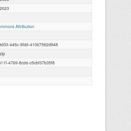
 2023
ommons Attribution
9d33-445c-9fdd-41067562d948
zip
11f-4769-8cde-c5cbf37b35f8