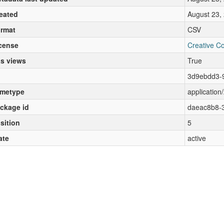
eated
August 23,
rmat
CSV
cense
Creative C
s views
True
3d9ebdd3-
metype
application/
ckage id
daeac8b8-3
sition
5
ate
active