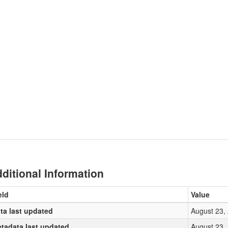
ditional Information
eld
Value
ta last updated
August 23,
tadata last updated
August 23,