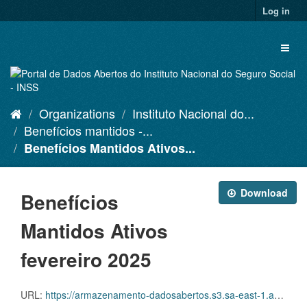
Skip
Log in
to
content
Toggl
naviga
Organizations
Instituto Nacional do...
Benefícios mantidos -...
Benefícios Mantidos Ativos...
Download
Benefícios
Mantidos Ativos
fevereiro 2025
URL:
https://armazenamento-dadosabertos.s3.sa-east-1.amazonaws.com/PDA_2023_2025/Grupos_de_dados/Benef%C3%ADcios+mantidos/D.SDA.PDA.004.MANATIVOS.202502.CVS.ZIP