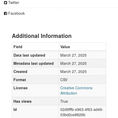
Twitter
Facebook
Additional Information
Field
Value
Data last updated
March 27, 2025
Metadata last updated
March 27, 2025
Created
March 27, 2025
Format
CSV
License
Creative Commons
Attribution
Has views
True
Id
02d9fffb-e963-4f63-ad49-
03bd2ce8826b