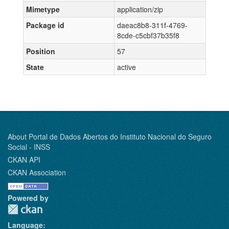
Mimetype
application/zip
Package id
daeac8b8-311f-4769-
8cde-c5cbf37b35f8
Position
57
State
active
About Portal de Dados Abertos do Instituto Nacional do Seguro
Social - INSS
CKAN API
CKAN Association
Powered by
Language