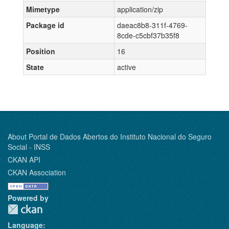
Mimetype
application/zip
Package id
daeac8b8-311f-4769-
8cde-c5cbf37b35f8
Position
16
State
active
About Portal de Dados Abertos do Instituto Nacional do Seguro
Social - INSS
CKAN API
CKAN Association
Powered by
Language