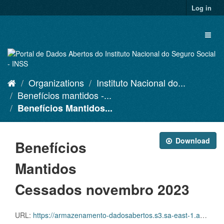
Skip
Log in
to
content
Toggl
naviga
Organizations
Instituto Nacional do...
Benefícios mantidos -...
Benefícios Mantidos...
Download
Benefícios
Mantidos
Cessados novembro 2023
URL:
https://armazenamento-dadosabertos.s3.sa-east-1.amazonaws.com/PDA_2023_2025/Grupos_de_dados/Benef%C3%ADcios+mantidos/D.SDA.PDA.004.MANCESSADOS.202311.CSV.ZIP