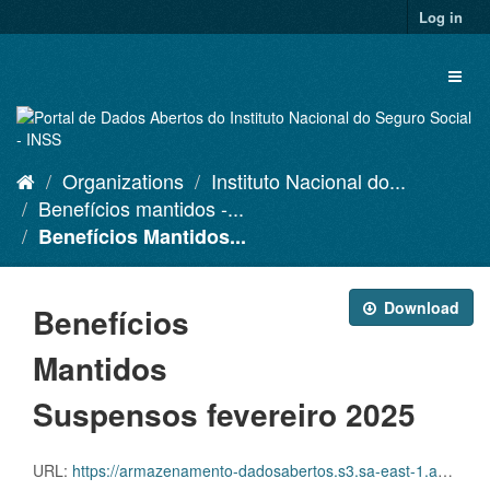
Skip
Log in
to
content
Toggl
naviga
Organizations
Instituto Nacional do...
Benefícios mantidos -...
Benefícios Mantidos...
Download
Benefícios
Mantidos
Suspensos fevereiro 2025
URL:
https://armazenamento-dadosabertos.s3.sa-east-1.amazonaws.com/PDA_2023_2025/Grupos_de_dados/Benef%C3%ADcios+mantidos/D.SDA.PDA.004.MANSUSPENSOS.202502.CSV.ZIP