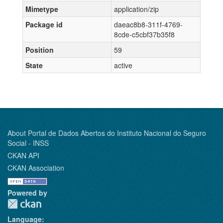
Mimetype
application/zip
Package id
daeac8b8-311f-4769-
8cde-c5cbf37b35f8
Position
59
State
active
About Portal de Dados Abertos do Instituto Nacional do Seguro
Social - INSS
CKAN API
CKAN Association
Powered by
Language