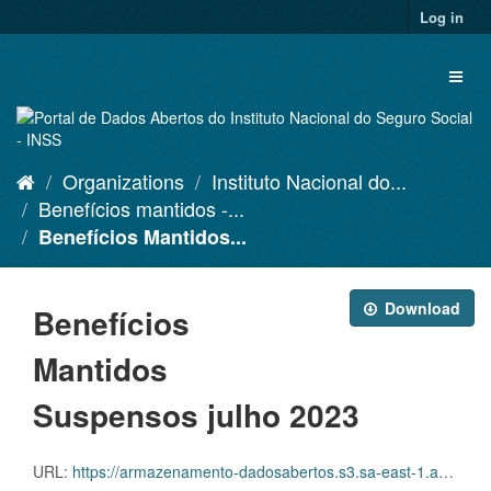
Skip
Log in
to
content
Toggl
naviga
Organizations
Instituto Nacional do...
Benefícios mantidos -...
Benefícios Mantidos...
Download
Benefícios
Mantidos
Suspensos julho 2023
URL:
https://armazenamento-dadosabertos.s3.sa-east-1.amazonaws.com/PDA_2023_2025/Grupos_de_dados/Benef%C3%ADcios+mantidos/D.SDA.PDA.004.MANSUSPENSOS.202307.CSV.ZIP