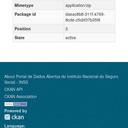
Mimetype
application/zip
Package id
daeac8b8-311f-4769-
8cde-c5cbf37b35f8
Position
3
State
active
About Portal de Dados Abertos do Instituto Nacional do Seguro
Social - INSS
CKAN API
CKAN Association
Powered by
Language