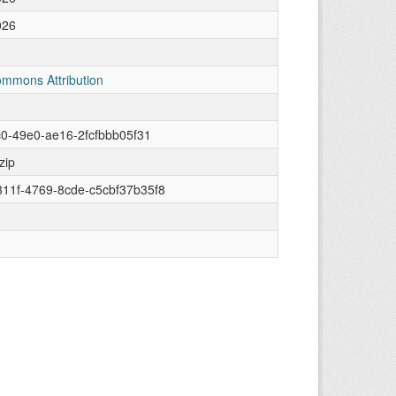
026
ommons Attribution
dc0-49e0-ae16-2fcfbbb05f31
zip
11f-4769-8cde-c5cbf37b35f8