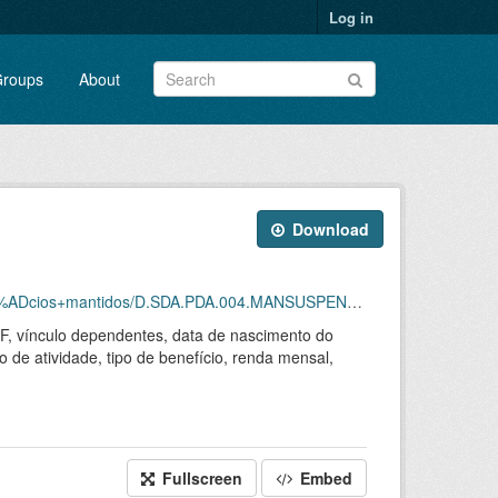
Log in
roups
About
Download
tidos/D.SDA.PDA.004.MANSUSPENSOS.202605.CSV.ZIP
 UF, vínculo dependentes, data de nascimento do
o de atividade, tipo de benefício, renda mensal,
Fullscreen
Embed