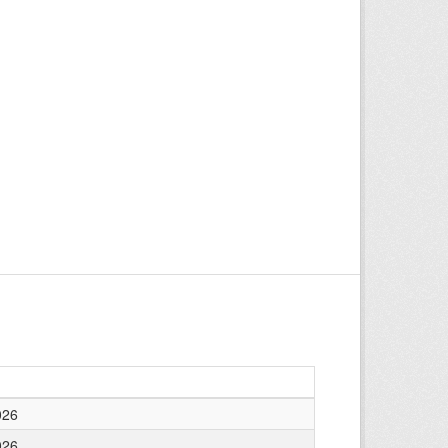
026
026