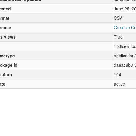
eated
June 25, 2
rmat
CSV
cense
Creative C
s views
True
1ffdfcea-f
metype
application/
ckage id
daeac8b8-3
sition
104
ate
active