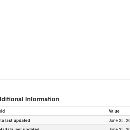
ditional Information
eld
Value
ta last updated
June 25, 2
tadata last updated
June 25, 2