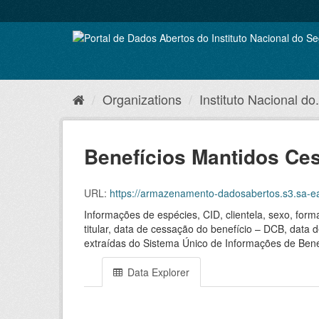
Skip
to
content
Organizations
Instituto Nacional do.
Benefícios Mantidos Ce
URL:
https://armazenamento-dadosabertos.s3.sa-ea
Informações de espécies, CID, clientela, sexo, for
titular, data de cessação do benefício – DCB, data 
extraídas do Sistema Único de Informações de Bene
Data Explorer