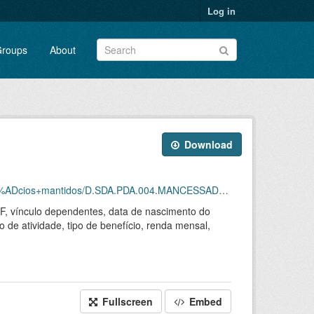
Log in
roups
About
Download
ntidos/D.SDA.PDA.004.MANCESSADOS.202602.CSV.ZIP
 UF, vínculo dependentes, data de nascimento do
o de atividade, tipo de benefício, renda mensal,
Fullscreen
Embed