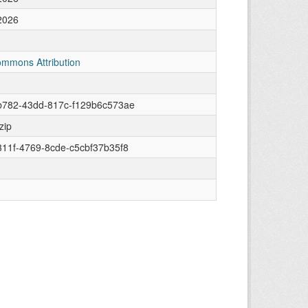
2026
ommons Attribution
b782-43dd-817c-f129b6c573ae
zip
11f-4769-8cde-c5cbf37b35f8