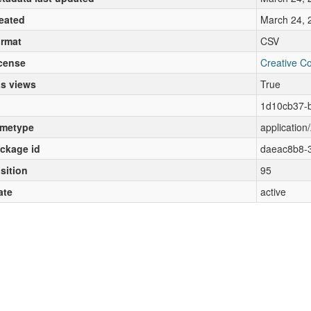
eated
March 24, 
rmat
CSV
cense
Creative C
s views
True
1d10cb37-
metype
application/
ckage id
daeac8b8-3
sition
95
ate
active