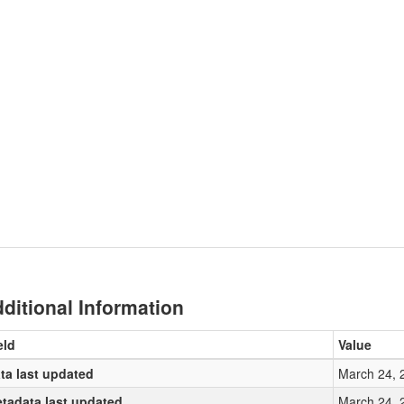
ditional Information
eld
Value
ta last updated
March 24, 
tadata last updated
March 24, 