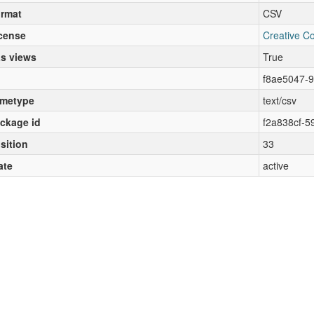
rmat
CSV
cense
Creative C
s views
True
f8ae5047-9
metype
text/csv
ckage id
f2a838cf-5
sition
33
ate
active