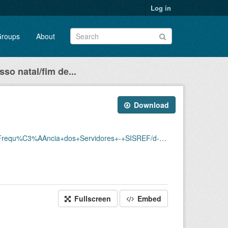
Log in
roups
About
so natal/fim de...
Download
Servidores+-+SISREF/d-srf-fqs-002-acsinss-202005.csv
Fullscreen
Embed