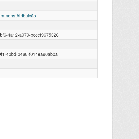
ommons Atribuição
bf6-4a12-a979-bccef9675326
9f1-4bbd-b468-f014ea90abba