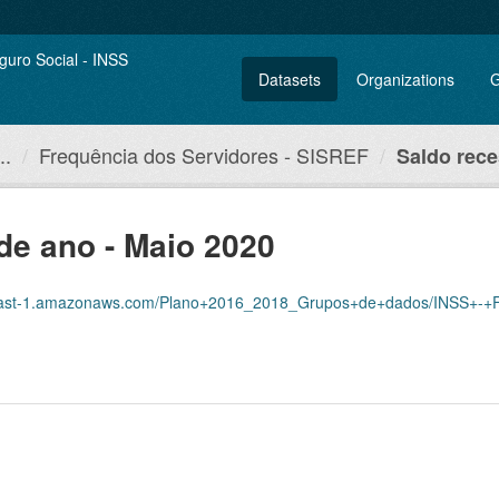
Datasets
Organizations
G
..
Frequência dos Servidores - SISREF
Saldo reces
de ano - Maio 2020
amazonaws.com/Plano+2016_2018_Grupos+de+dados/INSS+-+Frequ%C3%AAncia+dos+