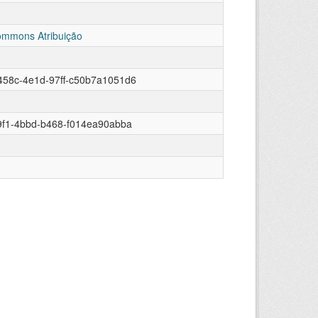
ommons Atribuição
458c-4e1d-97ff-c50b7a1051d6
9f1-4bbd-b468-f014ea90abba