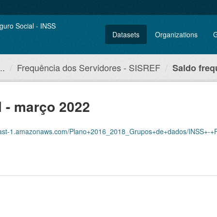
Datasets
Organizations
G
..
Frequência dos Servidores - SISREF
Saldo freq
 - março 2022
amazonaws.com/Plano+2016_2018_Grupos+de+dados/INSS+-+Frequ%C3%AAncia+dos+