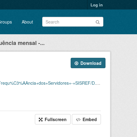
Log in
roups
About
uência mensal -...
Download
Servidores+-+SISREF/D.SRF.FQS.001.ACSINSS.202203.csv
Fullscreen
Embed