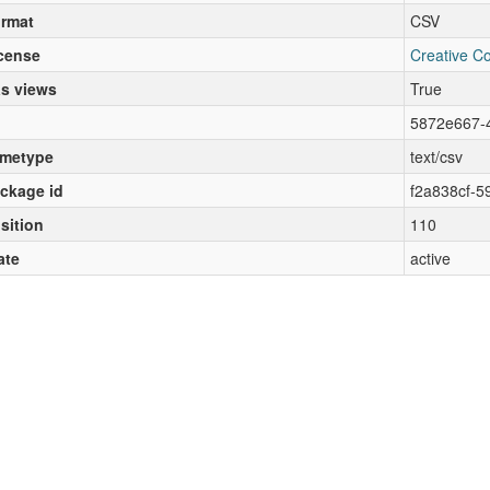
rmat
CSV
cense
Creative C
s views
True
5872e667-
metype
text/csv
ckage id
f2a838cf-5
sition
110
ate
active