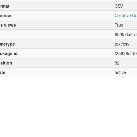
rmat
CSV
cense
Creative C
s views
True
65f6cda0-d
metype
text/csv
ckage id
f2a838cf-5
sition
82
ate
active