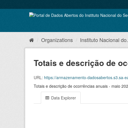
Skip
to
content
Organizations
Instituto Nacional do.
Totais e descrição de o
URL:
https://armazenamento-dadosabertos.s3.sa-east-1.
Totais e descrição de ocorrências anuais - maio 20
Data Explorer