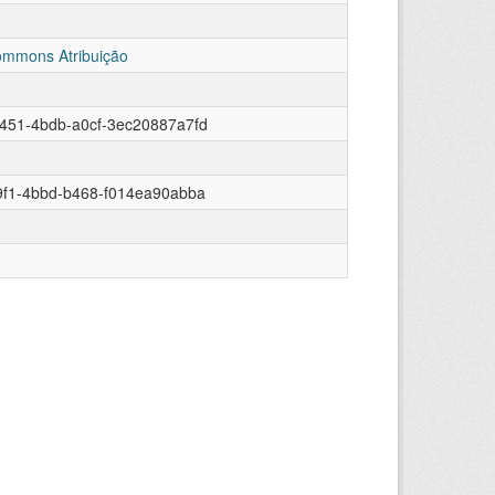
ommons Atribuição
451-4bdb-a0cf-3ec20887a7fd
9f1-4bbd-b468-f014ea90abba