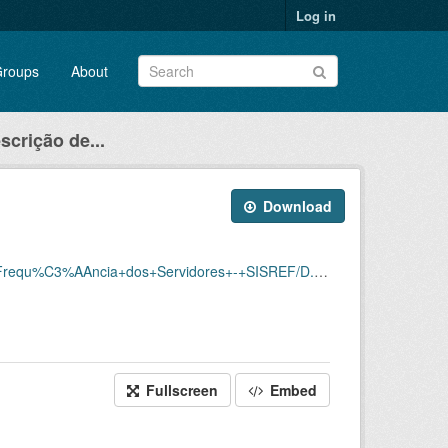
Log in
roups
About
scrição de...
Download
Servidores+-+SISREF/D.SRF.FQS.004.ACSINSS.202105.csv
Fullscreen
Embed