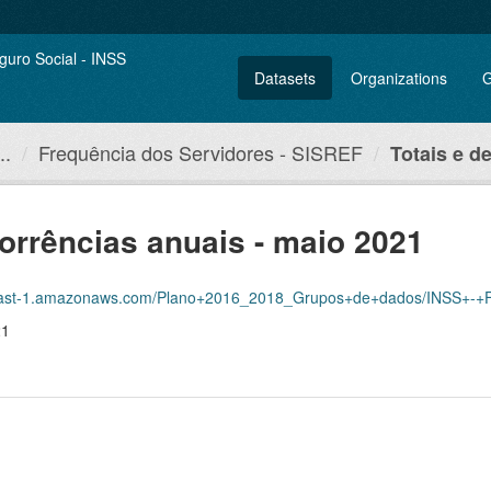
Datasets
Organizations
G
..
Frequência dos Servidores - SISREF
Totais e de
corrências anuais - maio 2021
amazonaws.com/Plano+2016_2018_Grupos+de+dados/INSS+-+Frequ%C3%AAncia+dos+
21