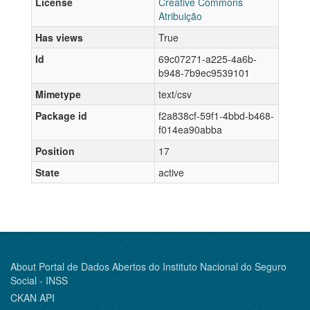
License
Creative Commons
Atribuição
Has views
True
Id
69c07271-a225-4a6b-
b948-7b9ec9539101
Mimetype
text/csv
Package id
f2a838cf-59f1-4bbd-b468-
f014ea90abba
Position
17
State
active
About Portal de Dados Abertos do Instituto Nacional do Seguro
Social - INSS
CKAN API