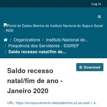
Skip
Log in
to
content
Toggl
naviga
Organizations
Instituto Nacional do...
Frequência dos Servidores - SISREF
Saldo recesso natal/fim de...
Download
Saldo recesso
natal/fim de ano -
Janeiro 2020
URL:
https://armazenamento-dadosabertos.s3.sa-east-1.amazonaws.com/Plano+2016_2018_Grupos+de+dados/INSS+-+Frequ%C3%AAncia+dos+Servidores+-+SISREF/d-srf-fqs-002-acsinss-202001.csv