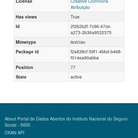
License
Creative Commons
Atribuição
Has views
True
Id
2f262b2f-7c96-47ce-
a273-2b36a9532375
Mimetype
text/csv
Package id
f2a838cf-59f1-4bbd-b468-
f014ea90abba
Position
77
State
active
About Portal de Dados Abertos do Instituto Nacional do Seguro
Social - INSS
CKAN API