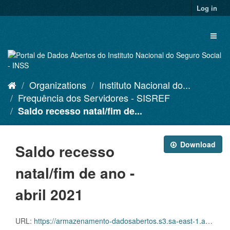
Skip
Log in
to
content
Toggl
naviga
Organizations
Instituto Nacional do...
Frequência dos Servidores - SISREF
Saldo recesso natal/fim de...
Download
Saldo recesso
natal/fim de ano -
abril 2021
URL:
https://armazenamento-dadosabertos.s3.sa-east-1.amazonaws.com/Plano+2016_2018_Grupos+de+dados/INSS+-+Frequ%C3%AAncia+dos+Servidores+-+SISREF/D.SRF.FQS.002.ACSINSS.202104.csv