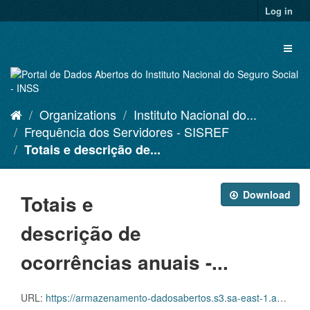
Skip
Log in
to
content
Toggl
naviga
Organizations
Instituto Nacional do...
Frequência dos Servidores - SISREF
Totais e descrição de...
Download
Totais e
descrição de
ocorrências anuais -...
URL:
https://armazenamento-dadosabertos.s3.sa-east-1.amazonaws.com/Plano+2016_2018_Grupos+de+dados/INSS+-+Frequ%C3%AAncia+dos+Servidores+-+SISREF/D.SRF.FQS.004.ACSINSS.202201.csv