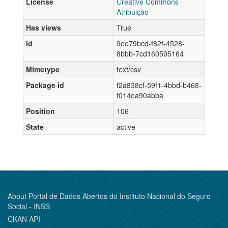
License
Creative Commons
Atribuição
Has views
True
Id
9ee79bcd-f82f-4528-
8bbb-7cd160595164
Mimetype
text/csv
Package id
f2a838cf-59f1-4bbd-b468-
f014ea90abba
Position
106
State
active
About Portal de Dados Abertos do Instituto Nacional do Seguro
Social - INSS
CKAN API