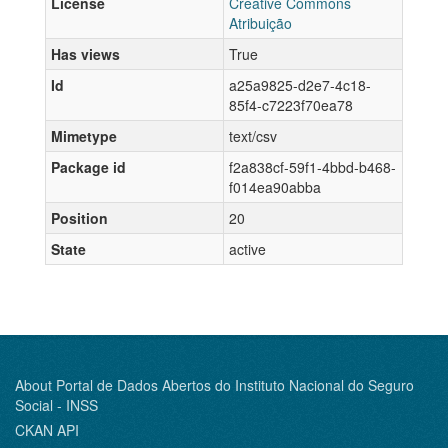
License
Creative Commons
Atribuição
Has views
True
Id
a25a9825-d2e7-4c18-
85f4-c7223f70ea78
Mimetype
text/csv
Package id
f2a838cf-59f1-4bbd-b468-
f014ea90abba
Position
20
State
active
About Portal de Dados Abertos do Instituto Nacional do Seguro
Social - INSS
CKAN API