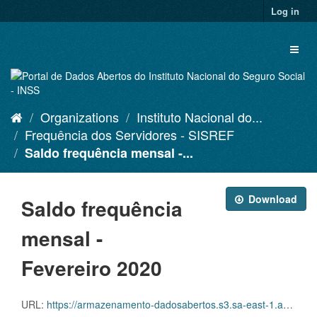
Skip
Log in
to
content
Toggl
naviga
Organizations
Instituto Nacional do...
Frequência dos Servidores - SISREF
Saldo frequência mensal -...
Download
Saldo frequência
mensal -
Fevereiro 2020
URL:
https://armazenamento-dadosabertos.s3.sa-east-1.amazonaws.com/Plano+2016_2018_Grupos+de+dados/INSS+-+Frequ%C3%AAncia+dos+Servidores+-+SISREF/d-srf-fqs-001-acsinss-202002.csv