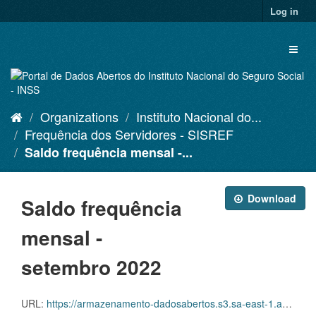
Skip
Log in
to
content
Toggl
naviga
Organizations
Instituto Nacional do...
Frequência dos Servidores - SISREF
Saldo frequência mensal -...
Download
Saldo frequência
mensal -
setembro 2022
URL:
https://armazenamento-dadosabertos.s3.sa-east-1.amazonaws.com/Plano+2016_2018_Grupos+de+dados/INSS+-+Frequ%C3%AAncia+dos+Servidores+-+SISREF/D.SRF.FQS.001.ACSINSS.202209.csv