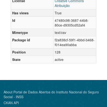
License
Creative Commons
Atribuição
Has views
True
Id
47480c98-3687-44b8-
80ce-d9305cd52af4
Mimetype
text/csv
Package id
f2a838cf-59f1-4bbd-b468-
f014ea90abba
Position
128
State
active
About Portal de Dados Abertos do Instituto Nacional do Seguro
Social - INSS
CKAN API