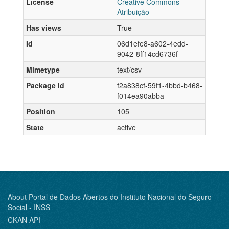
License
Creative Commons
Atribuição
Has views
True
Id
06d1efe8-a602-4edd-
9042-8ff14cd6736f
Mimetype
text/csv
Package id
f2a838cf-59f1-4bbd-b468-
f014ea90abba
Position
105
State
active
About Portal de Dados Abertos do Instituto Nacional do Seguro
Social - INSS
CKAN API