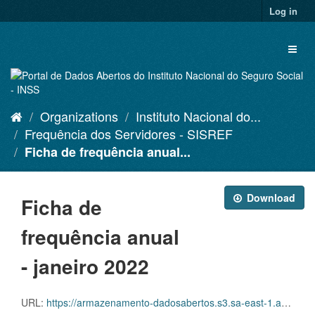
Skip
Log in
to
content
Toggl
naviga
Organizations
Instituto Nacional do...
Frequência dos Servidores - SISREF
Ficha de frequência anual...
Download
Ficha de
frequência anual
- janeiro 2022
URL:
https://armazenamento-dadosabertos.s3.sa-east-1.amazonaws.com/Plano+2016_2018_Grupos+de+dados/INSS+-+Frequ%C3%AAncia+dos+Servidores+-+SISREF/D.SRF.FQS.003.ACSINSS.202201.csv