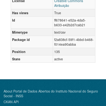
License
Creative Commons
Atribuição
Has views
True
Id
ff678641-e52a-4da5-
b633-e42b2d7cab21
Mimetype
text/csv
Package id
f2a838cf-59f1-4bbd-b468-
f014ea90abba
Position
135
State
active
About Portal de Dados Abertos do Instituto Nacional do Seguro
Social - INSS
CKAN API