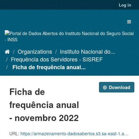
Skip
Log in
to
content
Toggl
naviga
Organizations
Instituto Nacional do...
Frequência dos Servidores - SISREF
Ficha de frequência anual...
Download
Ficha de
frequência anual
- novembro 2022
URL:
https://armazenamento-dadosabertos.s3.sa-east-1.amazonaws.com/Plano+2016_2018_Grupos+de+dados/INSS+-+Frequ%C3%AAncia+dos+Servidores+-+SISREF/D.SRF.FQS.003.ACSINSS.202211.csv