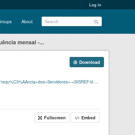
Log in
roups
About
uência mensal -...
Download
Servidores+-+SISREF/d-srf-fqs-001-acsinss-202012.csv
Fullscreen
Embed