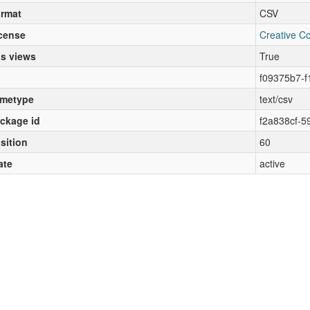
rmat
CSV
cense
Creative C
s views
True
f09375b7-
metype
text/csv
ckage id
f2a838cf-5
sition
60
ate
active