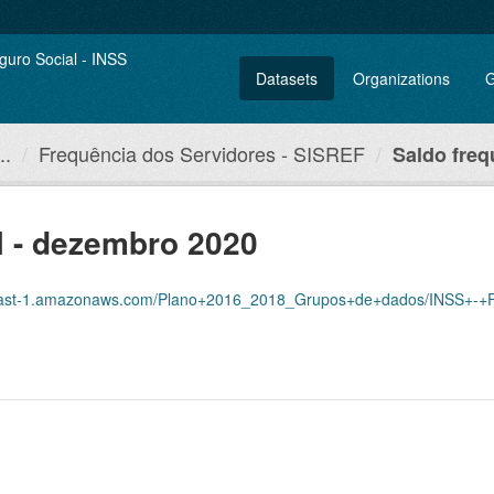
Datasets
Organizations
G
..
Frequência dos Servidores - SISREF
Saldo freq
l - dezembro 2020
amazonaws.com/Plano+2016_2018_Grupos+de+dados/INSS+-+Frequ%C3%AAncia+dos+