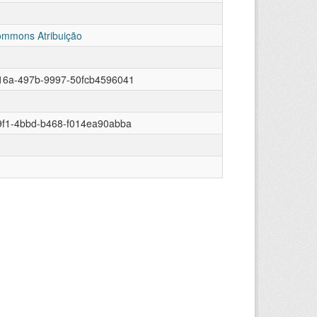
ommons Atribuição
f16a-497b-9997-50fcb4596041
9f1-4bbd-b468-f014ea90abba