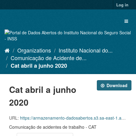
Skip
Log in
to
content
Toggl
naviga
Organizations
Instituto Nacional do...
Comunicação de Acidente de...
Cat abril a junho 2020
Download
Cat abril a junho
2020
URL:
https://armazenamento-dadosabertos.s3.sa-east-1.amazonaws.com/Plano+2016_2018_Grupos+de+dados/INSS+-+Comunica%C3%A7%C3%A3o+de+Acidente+de+Trabalho+-+CAT/cat-competencia-04-05-06-2020.csv
Comunicação de acidentes de trabalho - CAT