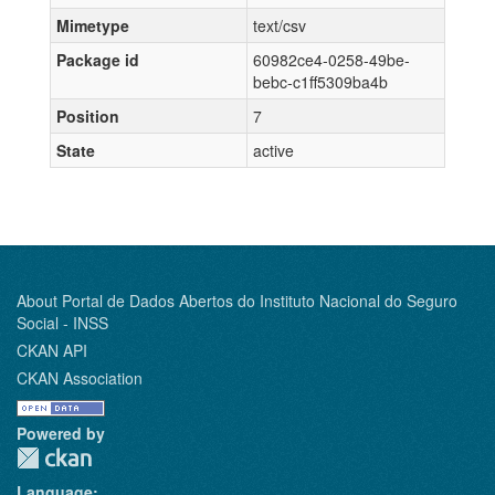
Mimetype
text/csv
Package id
60982ce4-0258-49be-
bebc-c1ff5309ba4b
Position
7
State
active
About Portal de Dados Abertos do Instituto Nacional do Seguro
Social - INSS
CKAN API
CKAN Association
Powered by
Language