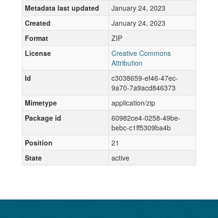
Metadata last updated
January 24, 2023
Created
January 24, 2023
Format
ZIP
License
Creative Commons
Attribution
Id
c3038659-ef46-47ec-
9a70-7a9acd846373
Mimetype
application/zip
Package id
60982ce4-0258-49be-
bebc-c1ff5309ba4b
Position
21
State
active