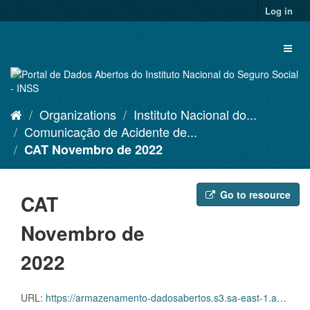
Skip
Log in
to
content
Toggl
naviga
Organizations
Instituto Nacional do...
Comunicação de Acidente de...
CAT Novembro de 2022
Go to resource
CAT
Novembro de
2022
URL:
https://armazenamento-dadosabertos.s3.sa-east-1.amazonaws.com/Plano+2016_2018_Grupos+de+dados/INSS+-+Comunica%C3%A7%C3%A3o+de+Acidente+de+Trabalho+-+CAT/D.SDA.PDA.005.CAT.202211.ZIP