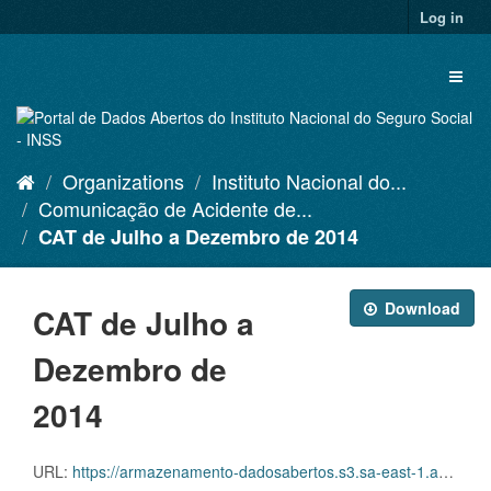
Skip
Log in
to
content
Toggl
naviga
Organizations
Instituto Nacional do...
Comunicação de Acidente de...
CAT de Julho a Dezembro de 2014
Download
CAT de Julho a
Dezembro de
2014
URL:
https://armazenamento-dadosabertos.s3.sa-east-1.amazonaws.com/PDA_2023_2025/Grupos_de_dados/Comunica%C3%A7%C3%B5es+de+Acidente+de+Trabalho+%E2%80%93+CAT/CATS+EMITIDAS_JULHO+A+DEZEMBRO_2014.xlsx