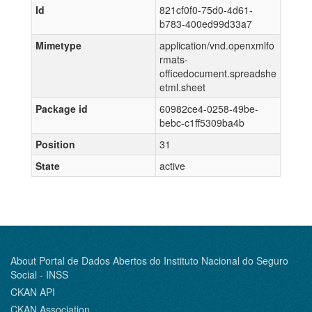
Id
821cf0f0-75d0-4d61-
b783-400ed99d33a7
Mimetype
application/vnd.openxmlfo
rmats-
officedocument.spreadshe
etml.sheet
Package id
60982ce4-0258-49be-
bebc-c1ff5309ba4b
Position
31
State
active
About Portal de Dados Abertos do Instituto Nacional do Seguro
Social - INSS
CKAN API
CKAN Association