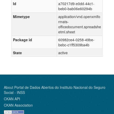
Id
a70217d9-e0dd-44c1-
beb0-bab06e60294b
Mimetype
application/vnd.openxmlfo
rmats-
officedocument.spreadshe
etml.sheet
Package id
60982ce4-0258-49be-
bebc-c1ff5309ba4b
State
active
About Portal de Dados Abertos do Instituto Nacional do Seguro
Social - INSS
CKAN API
CKAN Association