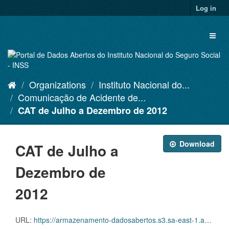
Skip
Log in
to
content
Toggl
naviga
Organizations
Instituto Nacional do...
Comunicação de Acidente de...
CAT de Julho a Dezembro de 2012
Download
CAT de Julho a
Dezembro de
2012
URL:
https://armazenamento-dadosabertos.s3.sa-east-1.amazonaws.com/PDA_2023_2025/Grupos_de_dados/Comunica%C3%A7%C3%B5es+de+Acidente+de+Trabalho+%E2%80%93+CAT/CATS+EMITIDAS_JULHO+A+DEZEMBRO_2012.xlsx