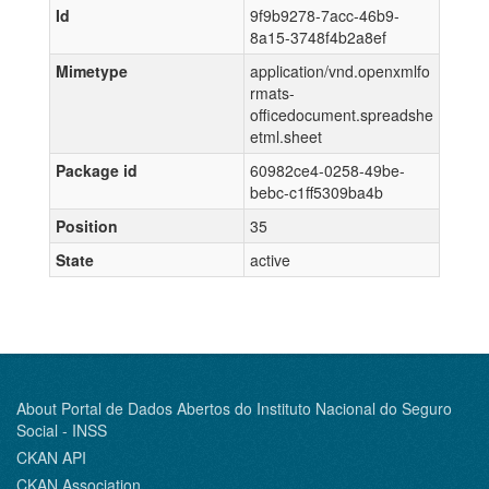
Id
9f9b9278-7acc-46b9-
8a15-3748f4b2a8ef
Mimetype
application/vnd.openxmlfo
rmats-
officedocument.spreadshe
etml.sheet
Package id
60982ce4-0258-49be-
bebc-c1ff5309ba4b
Position
35
State
active
About Portal de Dados Abertos do Instituto Nacional do Seguro
Social - INSS
CKAN API
CKAN Association