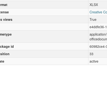
rmat
XLSX
cense
Creative C
s views
True
e4ddfe36-1
metype
applicatio
officedocu
ckage id
60982ce4-
sition
33
ate
active