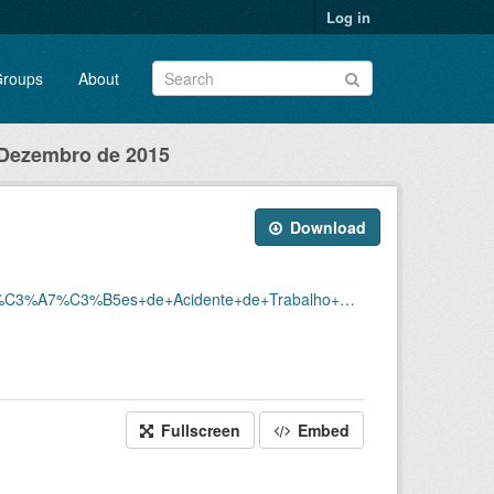
Log in
roups
About
 Dezembro de 2015
Download
ho+%E2%80%93+CAT/CATS+EMITIDAS_JULHO+A+DEZEMBRO_2015.xlsx
Fullscreen
Embed