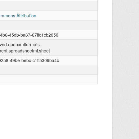
ommons Attribution
4b6-45db-ba67-67ffc1cb2050
n/vnd.openxmlformats-
ment.spreadsheetml.sheet
0258-49be-bebc-c1ff5309ba4b