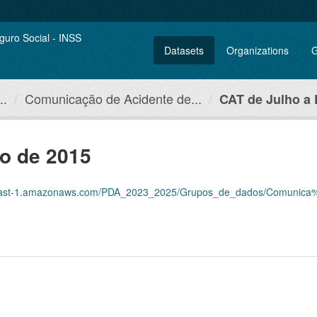
Datasets
Organizations
G
..
Comunicação de Acidente de...
CAT de Julho a
o de 2015
aws.com/PDA_2023_2025/Grupos_de_dados/Comunica%C3%A7%C3%B5es+de+Acidente+de+Trabal