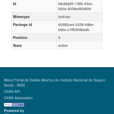
Id
feb48a55-138b-43ec-
b20a-9038edf6d699
Mimetype
text/csv
Package id
60982ce4-0258-49be-
bebc-c1ff5309ba4b
Position
5
State
active
About Portal de Dados Abertos do Instituto Nacional do Seguro
Social - INSS
CKAN API
CKAN Association
Powered by