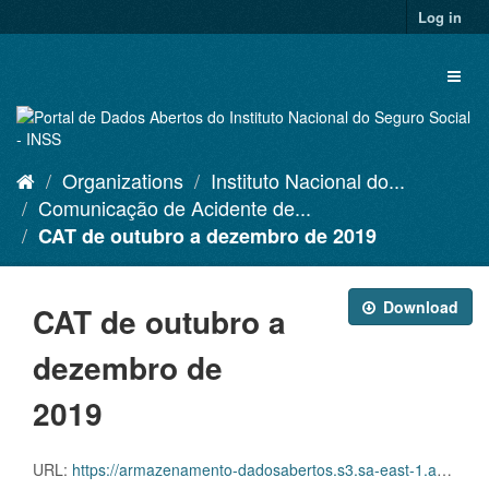
Skip
Log in
to
content
Toggl
naviga
Organizations
Instituto Nacional do...
Comunicação de Acidente de...
CAT de outubro a dezembro de 2019
Download
CAT de outubro a
dezembro de
2019
URL:
https://armazenamento-dadosabertos.s3.sa-east-1.amazonaws.com/Plano+2016_2018_Grupos+de+dados/INSS+-+Comunica%C3%A7%C3%A3o+de+Acidente+de+Trabalho+-+CAT/cat-comp10-11-12-2019.csv