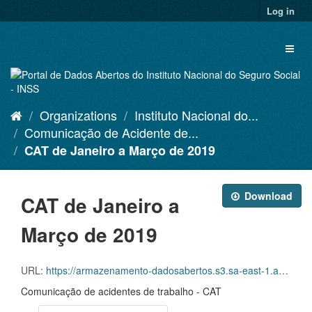
Skip
Log in
to
content
Toggl
naviga
Organizations
Instituto Nacional do...
Comunicação de Acidente de...
CAT de Janeiro a Março de 2019
Download
CAT de Janeiro a
Março de 2019
URL:
https://armazenamento-dadosabertos.s3.sa-east-1.amazonaws.com/Plano+2016_2018_Grupos+de+dados/INSS+-+Comunica%C3%A7%C3%A3o+de+Acidente+de+Trabalho+-+CAT/cat2018-comp01-02-03-2019.csv
Comunicação de acidentes de trabalho - CAT