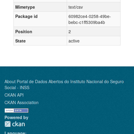
Mimetype
text/csv
Package id
60982ce4-0258-49be-
bebc-c1ff5309ba4b
Position
2
State
active
About Portal de Dados Abertos do Instituto Nacional do Seguro
Social - INSS
CKAN API
CKAN Association
Powered by
Language