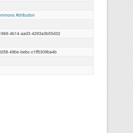
ommons Attribution
1969-4b14-aad3-4293a3b55d32
0258-49be-bebc-c1ff5309ba4b