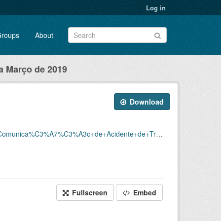
Log in
roups
About
a Março de 2019
Download
cidente+de+Trabalho+-+CAT/cat2018-comp01-02-03-2019.csv
Fullscreen
Embed