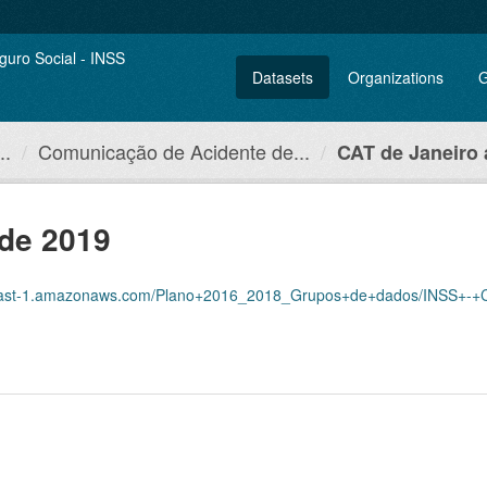
Datasets
Organizations
G
..
Comunicação de Acidente de...
CAT de Janeiro 
 de 2019
azonaws.com/Plano+2016_2018_Grupos+de+dados/INSS+-+Comunica%C3%A7%C3%A3o+de+A