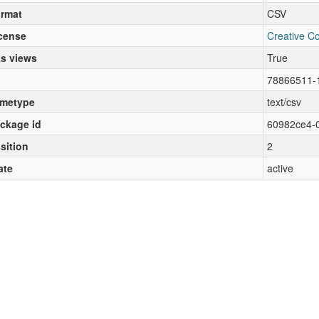
rmat
CSV
cense
Creative C
s views
True
78866511-
metype
text/csv
ckage id
60982ce4-
sition
2
ate
active