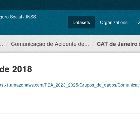
Datasets
Organizations
G
..
Comunicação de Acidente de...
CAT de Janeiro 
 de 2018
s.com/PDA_2023_2025/Grupos_de_dados/Comunica%C3%A7%C3%B5es+de+Acidente+de+Trabalho+%E