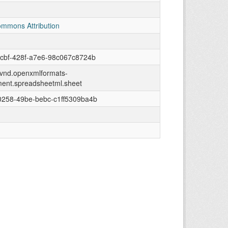
ommons Attribution
cbf-428f-a7e6-98c067c8724b
n/vnd.openxmlformats-
ment.spreadsheetml.sheet
0258-49be-bebc-c1ff5309ba4b