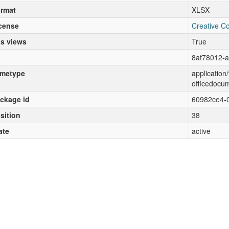
rmat
XLSX
cense
Creative C
s views
True
8af78012-a
metype
applicatio
officedocu
ckage id
60982ce4-
sition
38
ate
active