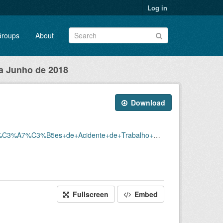
Log in
roups
About
a Junho de 2018
Download
2%80%93+CAT/CATS+EMITIDAS_JANEIRO+A+JUNHO_2018+(2)+(1).xlsx
Fullscreen
Embed