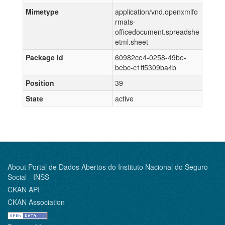
Mimetype
application/vnd.openxmlfo
rmats-
officedocument.spreadshe
etml.sheet
Package id
60982ce4-0258-49be-
bebc-c1ff5309ba4b
Position
39
State
active
About Portal de Dados Abertos do Instituto Nacional do Seguro
Social - INSS
CKAN API
CKAN Association