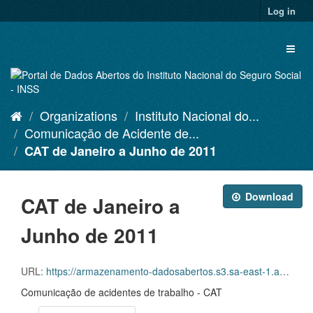
Skip
Log in
to
content
Toggl
naviga
Organizations
Instituto Nacional do...
Comunicação de Acidente de...
CAT de Janeiro a Junho de 2011
Download
CAT de Janeiro a
Junho de 2011
URL:
https://armazenamento-dadosabertos.s3.sa-east-1.amazonaws.com/PDA_2023_2025/Grupos_de_dados/Comunica%C3%A7%C3%B5es+de+Acidente+de+Trabalho+%E2%80%93+CAT/CATS+EMITIDAS_JANEIRO+A+JUNHO_2011.xlsx
Comunicação de acidentes de trabalho - CAT