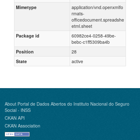
Mimetype
application/vnd.openxmlfo
rmats-
officedocument.spreadshe
etml.sheet
Package id
60982ce4-0258-49be-
bebc-c1ff5309ba4b
Position
28
State
active
About Portal de Dados Abertos do Instituto Nacional do Seguro
Social - INSS
CKAN API
CKAN Association