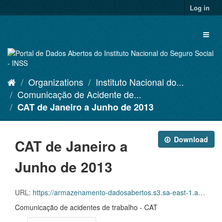
Skip
Log in
to
content
Toggl
naviga
Organizations
Instituto Nacional do...
Comunicação de Acidente de...
CAT de Janeiro a Junho de 2013
Download
CAT de Janeiro a
Junho de 2013
URL:
https://armazenamento-dadosabertos.s3.sa-east-1.amazonaws.com/PDA_2023_2025/Grupos_de_dados/Comunica%C3%A7%C3%B5es+de+Acidente+de+Trabalho+%E2%80%93+CAT/CATS+EMITIDAS_JANEIRO+A+JUNHO_2013.xlsx
Comunicação de acidentes de trabalho - CAT