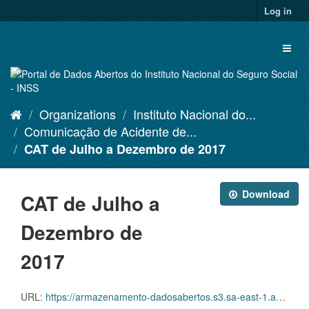
Skip
Log in
to
content
Toggl
naviga
Organizations
Instituto Nacional do...
Comunicação de Acidente de...
CAT de Julho a Dezembro de 2017
Download
CAT de Julho a
Dezembro de
2017
URL:
https://armazenamento-dadosabertos.s3.sa-east-1.amazonaws.com/PDA_2023_2025/Grupos_de_dados/Comunica%C3%A7%C3%B5es+de+Acidente+de+Trabalho+%E2%80%93+CAT/CATS+EMITIDAS_JULHO+A+DEZEMBRO_2017.xlsx