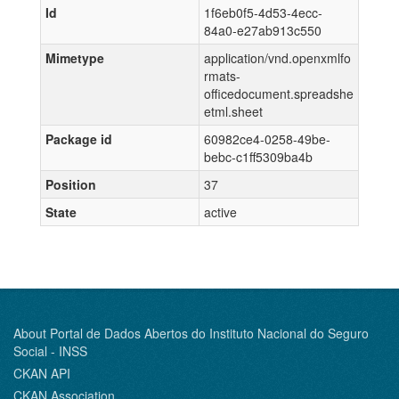
Id
1f6eb0f5-4d53-4ecc-
84a0-e27ab913c550
Mimetype
application/vnd.openxmlfo
rmats-
officedocument.spreadshe
etml.sheet
Package id
60982ce4-0258-49be-
bebc-c1ff5309ba4b
Position
37
State
active
About Portal de Dados Abertos do Instituto Nacional do Seguro
Social - INSS
CKAN API
CKAN Association