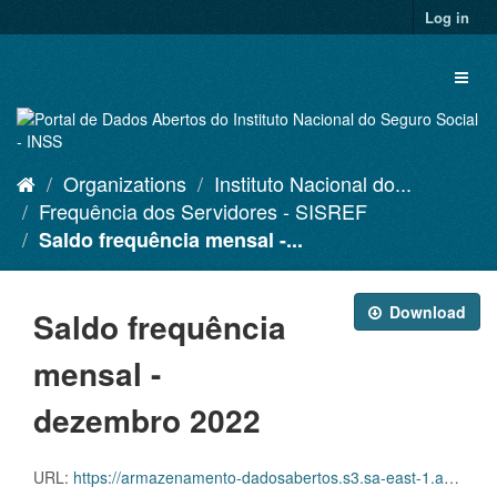
Skip
Log in
to
content
Toggl
naviga
Organizations
Instituto Nacional do...
Frequência dos Servidores - SISREF
Saldo frequência mensal -...
Download
Saldo frequência
mensal -
dezembro 2022
URL:
https://armazenamento-dadosabertos.s3.sa-east-1.amazonaws.com/Plano+2016_2018_Grupos+de+dados/INSS+-+Frequ%C3%AAncia+dos+Servidores+-+SISREF/D.SRF.FQS.001.ACSINSS.202212.csv