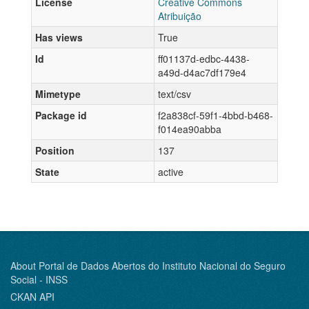
License
Creative Commons
Atribuição
Has views
True
Id
ff01137d-edbc-4438-
a49d-d4ac7df179e4
Mimetype
text/csv
Package id
f2a838cf-59f1-4bbd-b468-
f014ea90abba
Position
137
State
active
About Portal de Dados Abertos do Instituto Nacional do Seguro
Social - INSS
CKAN API