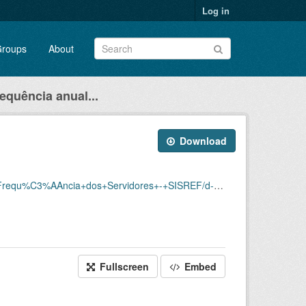
Log in
roups
About
requência anual...
Download
Servidores+-+SISREF/d-srf-fqs-003-acsinss-202004.csv
Fullscreen
Embed