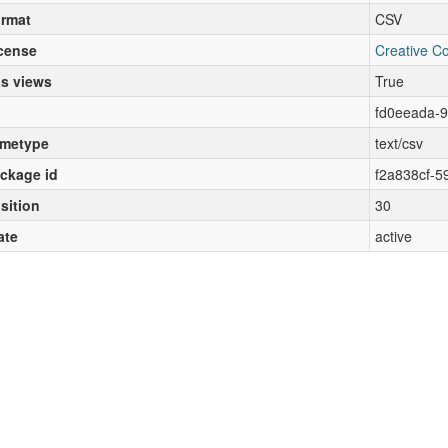
rmat
CSV
cense
Creative C
s views
True
fd0eeada-
metype
text/csv
ckage id
f2a838cf-5
sition
30
ate
active