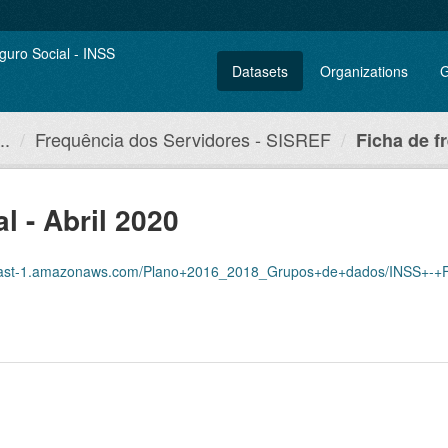
Datasets
Organizations
G
..
Frequência dos Servidores - SISREF
Ficha de f
l - Abril 2020
amazonaws.com/Plano+2016_2018_Grupos+de+dados/INSS+-+Frequ%C3%AAncia+dos+