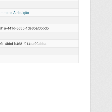
ommons Atribuição
9d1a-441d-8635-1de85af35bd5
9f1-4bbd-b468-f014ea90abba