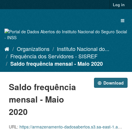
Skip
Log in
to
content
Toggl
naviga
Organizations
Instituto Nacional do...
Frequência dos Servidores - SISREF
Saldo frequência mensal - Maio 2020
Download
Saldo frequência
mensal - Maio
2020
URL:
https://armazenamento-dadosabertos.s3.sa-east-1.amazonaws.com/Plano+2016_2018_Grupos+de+dados/INSS+-+Frequ%C3%AAncia+dos+Servidores+-+SISREF/d-srf-fqs-001-acsinss-202005.csv