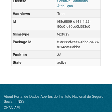
License
Creative Commons
Atribuição
Has views
True
Id
f68c6809-d141-4f22-
90d0-d60cd0b593d0
Mimetype
text/csv
Package id
f2a838cf-59f1-4bbd-b468-
f014ea90abba
Position
32
State
active
About Portal de Dados Abertos do Instituto Nacional do Seguro
Social - INSS
CKAN API