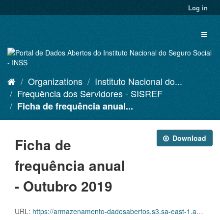
Skip
Log in
to
content
Toggl
naviga
Organizations
Instituto Nacional do...
Frequência dos Servidores - SISREF
Ficha de frequência anual...
Download
Ficha de
frequência anual
- Outubro 2019
URL:
https://armazenamento-dadosabertos.s3.sa-east-1.amazonaws.com/Plano+2016_2018_Grupos+de+dados/INSS+-+Frequ%C3%AAncia+dos+Servidores+-+SISREF/d-srf-fqs-004-acsinss-201910.csv