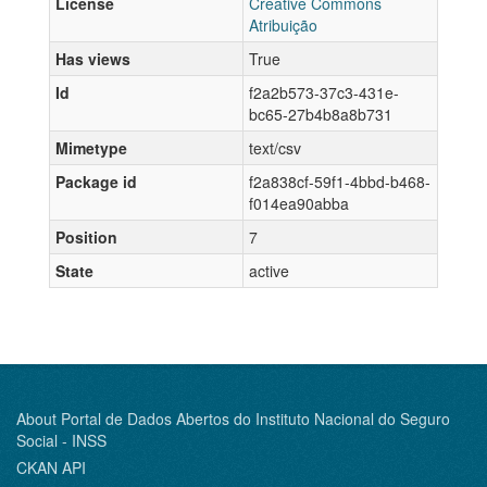
License
Creative Commons
Atribuição
Has views
True
Id
f2a2b573-37c3-431e-
bc65-27b4b8a8b731
Mimetype
text/csv
Package id
f2a838cf-59f1-4bbd-b468-
f014ea90abba
Position
7
State
active
About Portal de Dados Abertos do Instituto Nacional do Seguro
Social - INSS
CKAN API